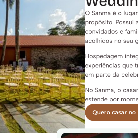
Weddi
O Sanma é o lugar
propósito. Possui a
convidados e famil
acolhidos no seu g
Hospedagem integr
experiências que 
em parte da celeb
No Sanma, o casam
estende por mome
Quero casar no