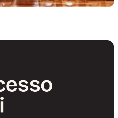
cesso 
i