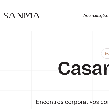
Acomodações
M
Casam
Encontros corporativos co