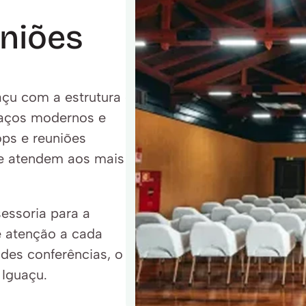
iões 
çu com a estrutura e 
aços modernos e 
ps e reuniões 
e atendem aos mais 
essoria para a 
 atenção a cada 
des conferências, o 
 Iguaçu.