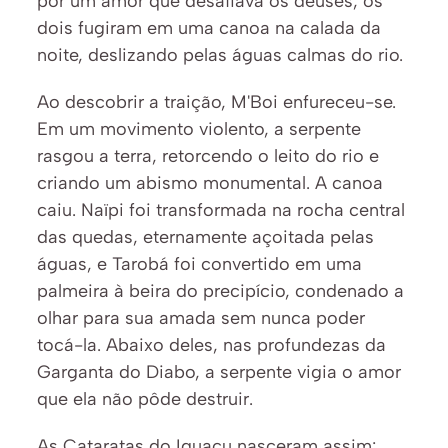
por um amor que desafiava os deuses, os 
dois fugiram em uma canoa na calada da 
noite, deslizando pelas águas calmas do rio.
Ao descobrir a traição, M'Boi enfureceu-se. 
Em um movimento violento, a serpente 
rasgou a terra, retorcendo o leito do rio e 
criando um abismo monumental. A canoa 
caiu. Naïpi foi transformada na rocha central 
das quedas, eternamente açoitada pelas 
águas, e Tarobá foi convertido em uma 
palmeira à beira do precipício, condenado a 
olhar para sua amada sem nunca poder 
tocá-la. Abaixo deles, nas profundezas da 
Garganta do Diabo, a serpente vigia o amor 
que ela não pôde destruir.
As Cataratas do Iguaçu nasceram assim: 