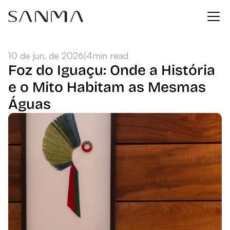
10 de jun. de 2026
|
4
min read
Foz do Iguaçu: Onde a História 
e o Mito Habitam as Mesmas 
Águas